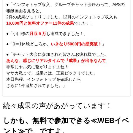
●「インフォトップ収入、グループチャット会終わって、APSの
報酬画面を見ると、
2件の成果びっくりしました。12月のインフォトップ収入も
16,000円と無料オファー11件の成果
でした。」
●「小目標の
月収５万
も達成できました！」
●「0⇒1体験どころか、
いきなり5000円の壁突破！
」
●「チャット大会に参加された皆さんお疲れ様でした。
あんな、感じにリアルタイムで『成果』が出るなんて
非常にヤル気に繋がりますよね！
マサカ私まで、成果とは、正直ビックリでした。
本日先程、インフォトップを確認したら
さらに1件追加されてました。」
続々成果の声があがっています！
しかも、無料で参加できる≪WEBイベ
ント≫で、ですよ。