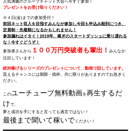
人気沸騰のグループチャット大会へ今すぐ参加！
プレゼントをお受け取りください！
※４日(金)までの参加受付！
前回ネット収入を目指すみんなが参加し今回も申込み殺到につき、
定員制・先着順になるかもしれません！
参加漏れはイタイ！2019年、稼ぎのスタートダッシュに乗り遅れる
な！今すぐどうぞ！
１００万円突破者も輩出！
参加者さんから
みんなが
注目しています！
絶対稼げるシリーズのプレゼントについて、動画で話しています。
貰えるチャンスには期限・残枠、共に限りがありますのでお急ぎく
ださい。
ユーチューブ無料動画
再生するだ
この
を
け
で、
夢と成功を手にすると言っても過言ではない！
最後まで聞いて稼いで
ください！