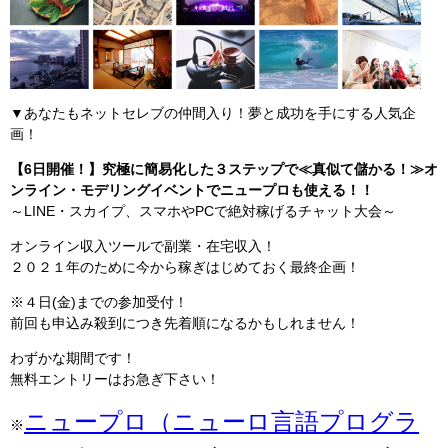
▼あなたもネットセレブの仲間入り！夢と成功を手にする人気企
画！
【6日開催！】究極に簡易化した３ステップで≪真似て儲かる！≫オ
ンライン・モデリングイベントでニュープロも使える！！
～LINE・スカイプ、スマホやPCで絶対稼げるチャット大会～
オンライン収入ツールで副業・在宅収入！
２０２１年のために今から稼ぎはじめておく最終企画！
※４日(金)までの参加受付！
前回も申込み殺到につき先着順になるかもしれません！
わずかな期間です！
無料エントリーはお急ぎ下さい！
ニュープロ（ニューロ言語プログラ
※