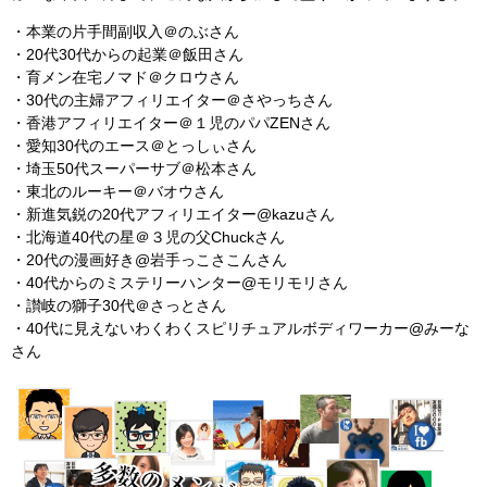
・本業の片手間副収入＠のぶさん
・20代30代からの起業＠飯田さん
・育メン在宅ノマド＠クロウさん
・30代の主婦アフィリエイター＠さやっちさん
・香港アフィリエイター＠１児のパパZENさん
・愛知30代のエース＠とっしぃさん
・埼玉50代スーパーサブ＠松本さん
・東北のルーキー＠バオウさん
・新進気鋭の20代アフィリエイター@kazuさん
・北海道40代の星＠３児の父Chuckさん
・20代の漫画好き@岩手っこさこんさん
・40代からのミステリーハンター@モリモリさん
・讃岐の獅子30代＠さっとさん
・40代に見えないわくわくスピリチュアルボディワーカー@みーな
さん