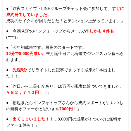
●「昨夜スカイプ・LINEグループチャット会に参加して、
すぐに
成約発生していました。
成功のサイクルが回りだした！とテンション上がっています。」
●「今朝 ASPのインフォトップからメールが!!
しかも４件も
(*^^*)」
●「今年初成果です。最高のスタートです。
10分で8,000円凄い。
来月誕生日に北海道でジンギスカン食べら
れます」
●「
先程5分
でリライトした記事でさっそく成果が1本出まし
た！！」
●「昨日から上乗せがあり、10万円が現実に近づいてきました。
￥８２，７４０円！！
」
●「朝起きたらインフォトップさんから成約レポートが。いつも
の無料オファーかと思いきや
7000円！
」
●「
出てしまいました！！
…8,000円の成果が！ついでに無料オ
ファー１件も！」