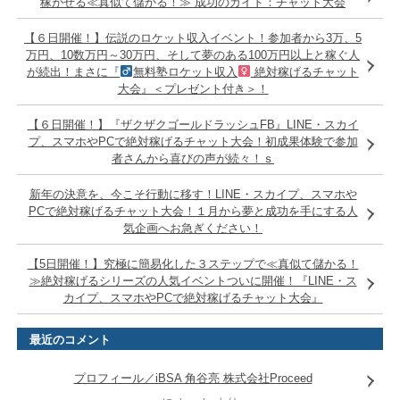
稼がせる≪真似て儲かる！≫ 成功のガイド：チャット大会
【６日開催！】伝説のロケット収入イベント！参加者から3万、5
万円、10数万円～30万円、そして夢のある100万円以上と稼ぐ人
が続出！まさに『
無料塾ロケット収入
絶対稼げるチャット
大会』＜プレゼント付き＞！
【６日開催！】『ザクザクゴールドラッシュFB』LINE・スカイ
プ、スマホやPCで絶対稼げるチャット大会！初成果体験で参加
者さんから喜びの声が続々！ｓ
新年の決意を、今こそ行動に移す！LINE・スカイプ、スマホや
PCで絶対稼げるチャット大会！１月から夢と成功を手にする人
気企画へお急ぎください！
【5日開催！】究極に簡易化した３ステップで≪真似て儲かる！
≫絶対稼げるシリーズの人気イベントついに開催！『LINE・ス
カイプ、スマホやPCで絶対稼げるチャット大会』
最近のコメント
プロフィール／iBSA 角谷亮 株式会社Proceed