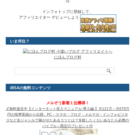
ら
インフォトップに登録して、
アフィリエイター デビューしよう
いま何位？
にほんブログ村
iBSAの無料コンテンツ
メルぞう新着１位獲得！
〆無料進呈中【インターネット収入マニュアル-導入編-】月121万～月679万
円の指導実績から伝授。PC・スマホ・ブログ・メルマガ・インフォビジネ
スなど全ジャンルで稼がせたあるコツとは？失敗したくないあなたも必携の
バイブル～限定のプレゼント付