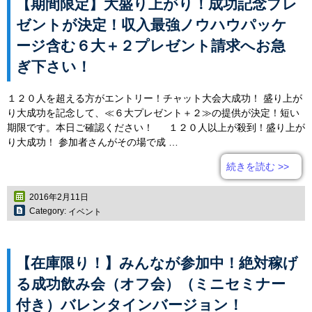
【期間限定】大盛り上がり！成功記念プレ
ゼントが決定！収入最強ノウハウパッケ
ージ含む６大＋２プレゼント請求へお急
ぎ下さい！
１２０人を超える方がエントリー！チャット大会大成功！ 盛り上が
り大成功を記念して、≪６大プレゼント＋２≫の提供が決定！短い
期限です。本日ご確認ください！ １２０人以上が殺到！盛り上が
り大成功！ 参加者さんがその場で成 …
続きを読む
>>
2016年2月11日
Category:
イベント
【在庫限り！】みんなが参加中！絶対稼げ
る成功飲み会（オフ会）（ミニセミナー
付き）バレンタインバージョン！