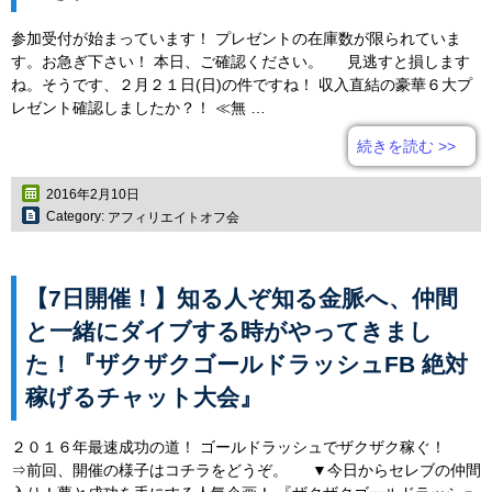
参加受付が始まっています！ プレゼントの在庫数が限られていま
す。お急ぎ下さい！ 本日、ご確認ください。 見逃すと損します
ね。そうです、２月２１日(日)の件ですね！ 収入直結の豪華６大プ
レゼント確認しましたか？！ ≪無 …
続きを読む
>>
2016年2月10日
Category:
アフィリエイトオフ会
【7日開催！】知る人ぞ知る金脈へ、仲間
と一緒にダイブする時がやってきまし
た！『ザクザクゴールドラッシュFB 絶対
稼げるチャット大会』
２０１６年最速成功の道！ ゴールドラッシュでザクザク稼ぐ！
⇒前回、開催の様子はコチラをどうぞ。 ▼今日からセレブの仲間