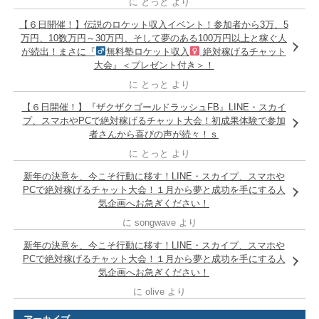
に
とっと
より
【６日開催！】伝説のロケット収入イベント！参加者から3万、5
万円、10数万円～30万円、そして夢のある100万円以上と稼ぐ人
が続出！まさに『
無料塾ロケット収入
絶対稼げるチャット
大会』＜プレゼント付き＞！
に
とっと
より
【６日開催！】『ザクザクゴールドラッシュFB』LINE・スカイ
プ、スマホやPCで絶対稼げるチャット大会！初成果体験で参加
者さんから喜びの声が続々！ｓ
に
とっと
より
新年の決意を、今こそ行動に移す！LINE・スカイプ、スマホや
PCで絶対稼げるチャット大会！１月から夢と成功を手にする人
気企画へお急ぎください！
に
songwave
より
新年の決意を、今こそ行動に移す！LINE・スカイプ、スマホや
PCで絶対稼げるチャット大会！１月から夢と成功を手にする人
気企画へお急ぎください！
に
olive
より