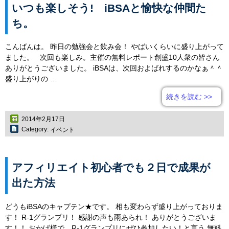
いつも楽しそう! iBSAと愉快な仲間た
ち。
こんばんは。 昨日の勉強会と飲み会！ やばいくらいに盛り上がって
ました。 次回も楽しみ。主催の無料レポート創盛10人衆の皆さん
ありがとうございました。 iBSAは、次回およばれするのかなぁ＾＾
盛り上がりの …
続きを読む
>>
2014年2月17日
Category:
イベント
アフィリエイト初心者でも２日で成果が
出た方法
どうもiBSAのキャプテン★です。 相も変わらず盛り上がっておりま
す！ R-1グランプリ！ 感謝の声も雨あられ！ ありがとうございま
す！！ おかげ様で、R-1グランプリにぜひ参加したい！と言う 無料