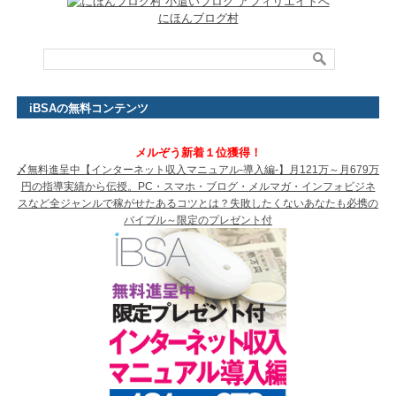
にほんブログ村
iBSAの無料コンテンツ
メルぞう新着１位獲得！
〆無料進呈中【インターネット収入マニュアル-導入編-】月121万～月679万
円の指導実績から伝授。PC・スマホ・ブログ・メルマガ・インフォビジネ
スなど全ジャンルで稼がせたあるコツとは？失敗したくないあなたも必携の
バイブル～限定のプレゼント付