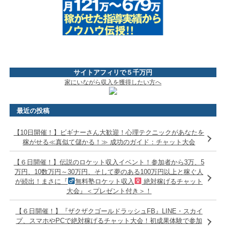
サイトアフィリで５千万円
家にいながら収入を獲得したい方へ
最近の投稿
【10日開催！】ビギナーさん大歓迎！心理テクニックがあなたを
稼がせる≪真似て儲かる！≫ 成功のガイド：チャット大会
【６日開催！】伝説のロケット収入イベント！参加者から3万、5
万円、10数万円～30万円、そして夢のある100万円以上と稼ぐ人
が続出！まさに『
無料塾ロケット収入
絶対稼げるチャット
大会』＜プレゼント付き＞！
【６日開催！】『ザクザクゴールドラッシュFB』LINE・スカイ
プ、スマホやPCで絶対稼げるチャット大会！初成果体験で参加