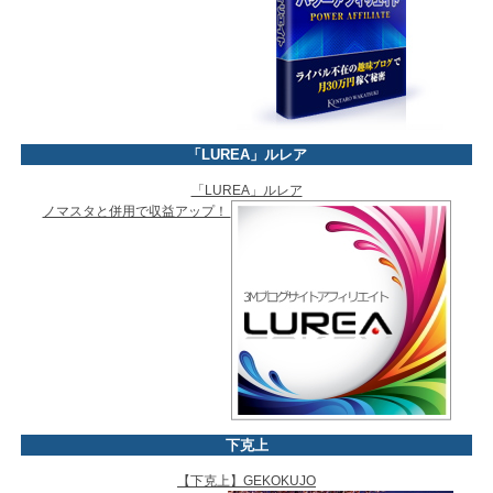
「LUREA」ルレア
「LUREA」ルレア
ノマスタと併用で収益アップ！
下克上
【下克上】GEKOKUJO