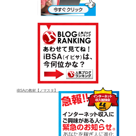
iBSAの教材【ノマスタ】