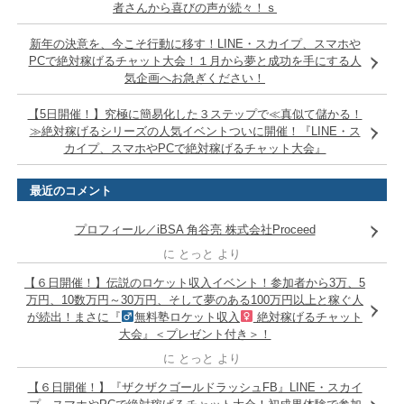
者さんから喜びの声が続々！ｓ
新年の決意を、今こそ行動に移す！LINE・スカイプ、スマホや
PCで絶対稼げるチャット大会！１月から夢と成功を手にする人
気企画へお急ぎください！
【5日開催！】究極に簡易化した３ステップで≪真似て儲かる！
≫絶対稼げるシリーズの人気イベントついに開催！『LINE・ス
カイプ、スマホやPCで絶対稼げるチャット大会』
最近のコメント
プロフィール／iBSA 角谷亮 株式会社Proceed
に
とっと
より
【６日開催！】伝説のロケット収入イベント！参加者から3万、5
万円、10数万円～30万円、そして夢のある100万円以上と稼ぐ人
が続出！まさに『
無料塾ロケット収入
絶対稼げるチャット
大会』＜プレゼント付き＞！
に
とっと
より
【６日開催！】『ザクザクゴールドラッシュFB』LINE・スカイ