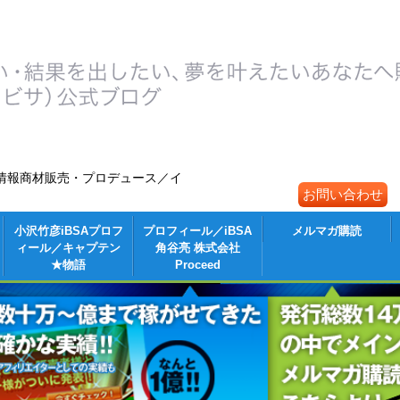
情報商材販売・プロデュース／イ
お問い合わせ
小沢竹彦iBSAプロフ
プロフィール／iBSA
メルマガ購読
ィール／キャプテン
角谷亮 株式会社
★物語
Proceed