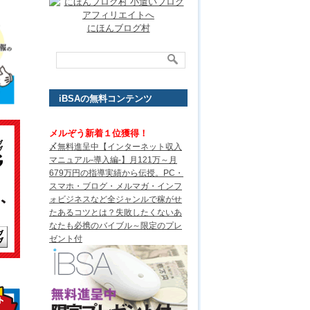
にほんブログ村
iBSAの無料コンテンツ
メルぞう新着１位獲得！
〆無料進呈中【インターネット収入
マニュアル-導入編-】月121万～月
679万円の指導実績から伝授。PC・
スマホ・ブログ・メルマガ・インフ
ォビジネスなど全ジャンルで稼がせ
たあるコツとは？失敗したくないあ
なたも必携のバイブル～限定のプレ
ゼント付