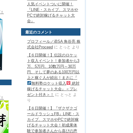
人気イベントついに開催！
『LINE・スカイプ、スマホや
プ！
PCで絶対稼げるチャット大
会』
最近のコメント
プロフィール／iBSA 角谷亮 株
式会社Proceed
に
とっと
より
【６日開催！】伝説のロケッ
ト収入イベント！参加者から3
万、5万円、10数万円～30万
円、そして夢のある100万円以
上と稼ぐ人が続出！まさに『
無料塾ロケット収入
絶対
稼げるチャット大会』＜プレ
ゼント付き＞！
に
とっと
よ
プ！
り
【６日開催！】『ザクザクゴ
ールドラッシュFB』LINE・ス
カイプ、スマホやPCで絶対稼
げるチャット大会！初成果体
験で参加者さんから喜びの声