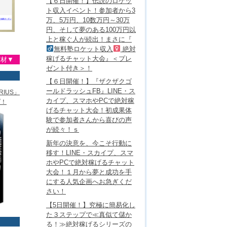
【６日開催！】伝説のロケッ
ト収入イベント！参加者から3
万、5万円、10数万円～30万
円、そして夢のある100万円以
上と稼ぐ人が続出！まさに『
無料塾ロケット収入
絶対
稼げるチャット大会』＜プレ
商材▼
ゼント付き＞！
【６日開催！】『ザクザクゴ
ールドラッシュFB』LINE・ス
IUS」
カイプ、スマホやPCで絶対稼
プ！
げるチャット大会！初成果体
験で参加者さんから喜びの声
が続々！ｓ
新年の決意を、今こそ行動に
移す！LINE・スカイプ、スマ
ホやPCで絶対稼げるチャット
大会！１月から夢と成功を手
にする人気企画へお急ぎくだ
さい！
【5日開催！】究極に簡易化し
た３ステップで≪真似て儲か
る！≫絶対稼げるシリーズの