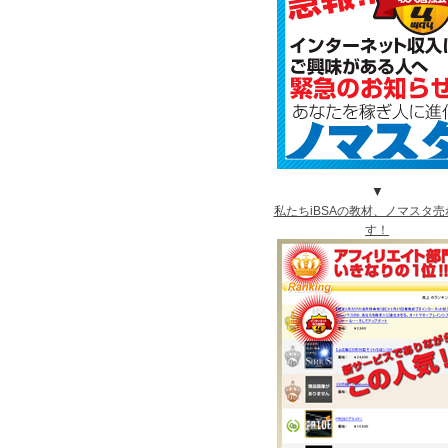
▼
私たちiBSAの教材、ノマスタ売
す！