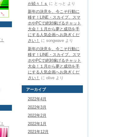
が続々！ｓ
に
とっと
より
新年の決意を、今こそ行動に
移す！LINE・スカイプ、スマ
ホやPCで絶対稼げるチャット
大会！１月から夢と成功を手
にする人気企画へお急ぎくだ
プ！
さい！
に
songwave
より
新年の決意を、今こそ行動に
移す！LINE・スカイプ、スマ
ホやPCで絶対稼げるチャット
大会！１月から夢と成功を手
にする人気企画へお急ぎくだ
さい！
に
olive
より
アーカイブ
2022年4月
2022年3月
2022年2月
2022年1月
プ！
2021年12月