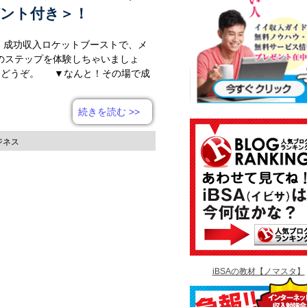
ント付き＞！
出！成功収入ロケットブーストで、メ
のステップを体験しちゃいましょ
をどうぞ。 ▼なんと！その場で成
続きを読む
>>
ジネス
iBSAの教材【ノマスタ】