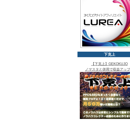
下克上
【下克上】GEKOKUJO
ノマスタと併用で収益アッ