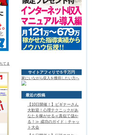
れてま
サイトアフィリで５千万円
家にいながら収入を獲得したい方へ
最近の投稿
【10日開催！】ビギナーさん
大歓迎！心理テクニックがあ
なたを稼がせる≪真似て儲か
る！≫ 成功のガイド：チャッ
ト大会