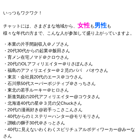
いっつもワクワク！
女性
男性
チャットには、さまざまな地域から、
も
も
様々な年代の方まで、こんな人が参加して盛り上がっていますよ。
・本業の片手間副収入＠ノブさん
・20代30代からの起業＠飯田さん
・育メン在宅ノマド＠クロウさん
・20代のOLアフィリエイター＠りさぽんさん
・福島のアフィリエイター＠２児のパパ バオウさん
・東京・会社員20代のエース＠コウさん
・石川県50代スーパーポジティブ＠さっちさん
・東北の若手ルーキー＠ヒロさん
・新進気鋭の20代アフィリエイター@コウタさん
・北海道40代の星＠３児の父Chuckさん
・20代の漫画好き@岩手っこさこんさん
・40代からのミステリーハンター@モリモリさん
・讃岐の獅子30代＠さっとさん
・40代に見えないわくわくスピリチュアルボディワーカー@みーな
さん