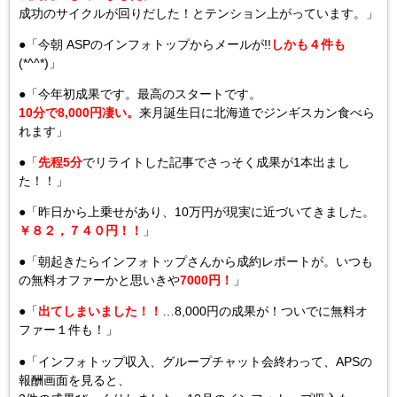
成功のサイクルが回りだした！とテンション上がっています。」
●「今朝 ASPのインフォトップからメールが!!
しかも４件も
(*^^*)」
●「今年初成果です。最高のスタートです。
10分で8,000円凄い。
来月誕生日に北海道でジンギスカン食べら
れます」
●「
先程5分
でリライトした記事でさっそく成果が1本出まし
た！！」
●「昨日から上乗せがあり、10万円が現実に近づいてきました。
￥８２，７４０円！！
」
●「朝起きたらインフォトップさんから成約レポートが。いつも
の無料オファーかと思いきや
7000円！
」
●「
出てしまいました！！
…8,000円の成果が！ついでに無料オ
ファー１件も！」
●「インフォトップ収入、グループチャット会終わって、APSの
報酬画面を見ると、