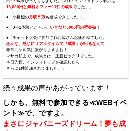
2件の成果びっくりしました。12月のインフォトップ収入も
16,000円と無料オファー11件の成果
でした。」
●「小目標の
月収５万
も達成できました！」
●「0⇒1体験どころか、
いきなり5000円の壁突破！
」
●「チャット大会に参加された皆さんお疲れ様でした。
あんな、感じにリアルタイムで『成果』が出るなんて
非常にヤル気に繋がりますよね！
マサカ私まで、成果とは、正直ビックリでした。
本日先程、インフォトップを確認したら
さらに1件追加されてました。」
続々成果の声があがっています！
しかも、無料で参加できる≪WEBイベ
ント≫で、ですよ。
まさにジャパニーズドリーム！夢も成