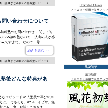
評価・評判まとめ(iBSA無料塾レビュー)
Unlimited Affiliate
ノマスタと併用で収益アッ
ある問い合わせについて
SA無料塾のお問い合わせ に関して答
iBSA無料塾なので、 沢山の人が感
んですよね。 なので、需 …
続きを読む
>>
評価・評判まとめ(iBSA無料塾レビュー)
風花初芽
風花初芽
入塾後どんな特典があ
ノマスタと併用で収益アッ
。
ようなエピソードや 入塾後の喜びの声
に。 そもそも、iBSA（イビサ）無
方にも、少しお話しておきま …