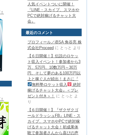
人気イベントついに開催！
『LINE・スカイプ、スマホや
プ！
PCで絶対稼げるチャット大
会』
最近のコメント
プロフィール／iBSA 角谷亮 株
式会社Proceed
に
とっと
より
【６日開催！】伝説のロケッ
ト収入イベント！参加者から3
万、5万円、10数万円～30万
円、そして夢のある100万円以
上と稼ぐ人が続出！まさに『
無料塾ロケット収入
絶対
稼げるチャット大会』＜プレ
ゼント付き＞！
に
とっと
よ
プ！
り
【６日開催！】『ザクザクゴ
ールドラッシュFB』LINE・ス
カイプ、スマホやPCで絶対稼
げるチャット大会！初成果体
験で参加者さんから喜びの声