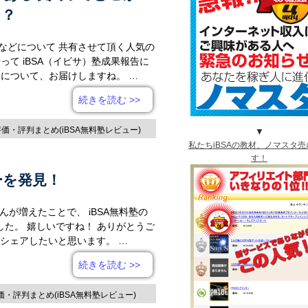
う？
などについて 共有させて頂く人気の
って iBSA（イビサ）塾成果報告に
 について、お届けしますね。 …
続きを読む
>>
評価・評判まとめ(iBSA無料塾レビュー)
▼
私たちiBSAの教材、ノマスタ売
す！
ーを発見！
んが増えたことで、 iBSA無料塾の
た。 嬉しいですね！ ありがとうご
をシェアしたいと思います。 …
続きを読む
>>
評価・評判まとめ(iBSA無料塾レビュー)