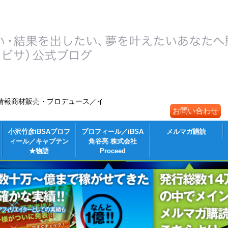
情報商材販売・プロデュース／イ
お問い合わせ
小沢竹彦iBSAプロフ
プロフィール／iBSA
メルマガ購読
ィール／キャプテン
角谷亮 株式会社
★物語
Proceed