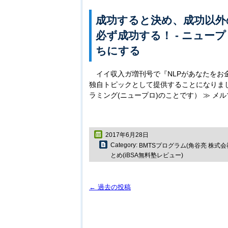
成功すると決め、成功以外
必ず成功する！ ‐ ニュー
ちにする
イイ収入ガ増刊号で『NLPがあなたを
独自トピックとして提供することになりまし
ラミング(ニュープロ)のことです） ≫ メ
2017年6月28日
Category:
BMTSプログラム(角谷亮 株式会社p
とめ(iBSA無料塾レビュー)
←
過去の投稿