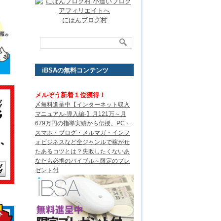
にほんブログ村
iBSAの無料コンテンツ
メルぞう新着１位獲得！
〆無料進呈中【インターネット収入
マニュアル-導入編-】月121万～月
679万円の指導実績から伝授。PC・
スマホ・ブログ・メルマガ・インフ
ォビジネスなど全ジャンルで稼がせ
たあるコツとは？失敗したくないあ
なたも必携のバイブル～限定のプレ
ゼント付