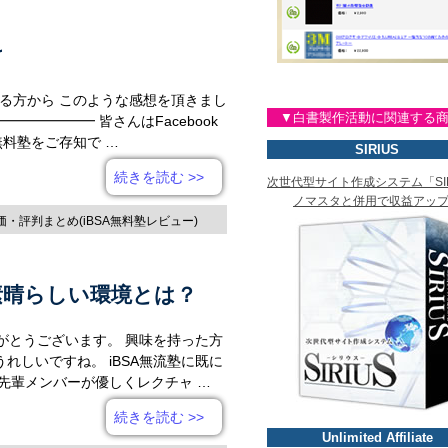
け
いる方から このような感想を頂きまし
▼白書製作活動に関連する
━━━━━ 皆さんはFacebook
A無料塾をご存知で …
SIRIUS
続きを読む
>>
次世代型サイト作成システム「SIR
ノマスタと併用で収益アッ
評価・評判まとめ(iBSA無料塾レビュー)
素晴らしい環境とは？
りがとうございます。 興味を持った方
れしいですね。 iBSA無流塾に既に
先輩メンバーが優しくレクチャ …
続きを読む
>>
Unlimited Affiliate