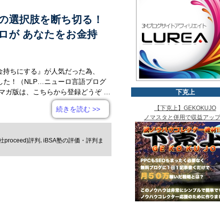
の選択肢を断ち切る！
プロが あなたをお金持
お金持ちにする』が人気だった為、
た！（NLP…ニューロ言語プログ
ルマガ版は、こちらから登録どうぞ …
下克上
【下克上】GEKOKUJO
続きを読む
>>
ノマスタと併用で収益アッ
,
roceed)評判
iBSA塾の評価・評判ま