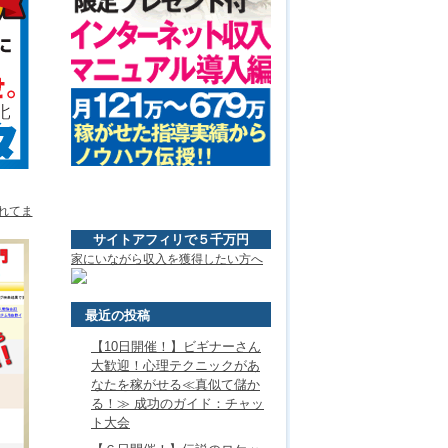
れてま
サイトアフィリで５千万円
家にいながら収入を獲得したい方へ
最近の投稿
【10日開催！】ビギナーさん
大歓迎！心理テクニックがあ
なたを稼がせる≪真似て儲か
る！≫ 成功のガイド：チャッ
ト大会