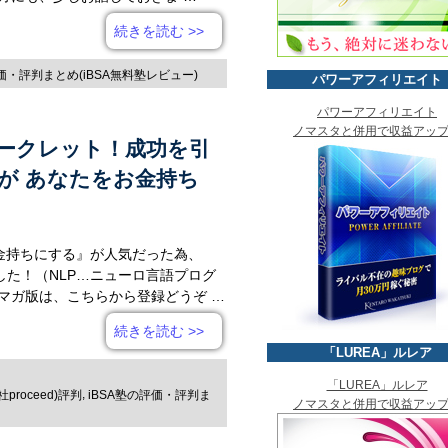
続きを読む
>>
評価・評判まとめ(iBSA無料塾レビュー)
パワーアフィリエイト
パワーアフィリエイト
ノマスタと併用で収益アッ
ークレット！成功を引
ロが あなたをお金持ち
お金持ちにする』が人気だった為、
た！（NLP…ニューロ言語プログ
ルマガ版は、こちらから登録どうぞ …
続きを読む
>>
「LUREA」ルレア
「LUREA」ルレア
,
roceed)評判
iBSA塾の評価・評判ま
ノマスタと併用で収益アッ