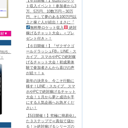
【６日開催！】伝説のロケッ
ト収入イベント！参加者から3
万、5万円、10数万円～30万
円、そして夢のある100万円以
上と稼ぐ人が続出！まさに『
無料塾ロケット収入
絶対
稼げるチャット大会』＜プレ
商材▼
ゼント付き＞！
【６日開催！】『ザクザクゴ
ールドラッシュFB』LINE・ス
IUS」
カイプ、スマホやPCで絶対稼
プ！
げるチャット大会！初成果体
験で参加者さんから喜びの声
が続々！ｓ
新年の決意を、今こそ行動に
移す！LINE・スカイプ、スマ
ホやPCで絶対稼げるチャット
大会！１月から夢と成功を手
にする人気企画へお急ぎくだ
さい！
【5日開催！】究極に簡易化し
た３ステップで≪真似て儲か
る！≫絶対稼げるシリーズの