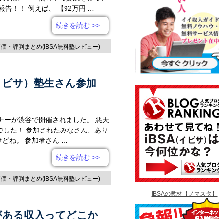
告！！ 例えば、 【92万円 …
続きを読む
>>
評価・評判まとめ(iBSA無料塾レビュー)
イビサ）塾生さん参加
ミナーが渋谷で開催されました。 悪天
でした！ 参加されたみなさん、あり
どね。 参加者さん …
続きを読む
>>
評価・評判まとめ(iBSA無料塾レビュー)
iBSAの教材【ノマスタ】
告がある収入ってどこか