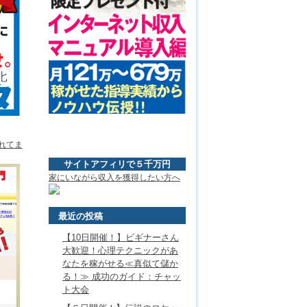
れてま
サイトアフィリで５千万円
家にいながら収入を獲得したい方へ
最近の投稿
【10日開催！】ビギナーさん
大歓迎！心理テクニックがあ
なたを稼がせる≪真似て儲か
る！≫ 成功のガイド：チャッ
ト大会