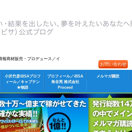
情報商材販売・プロデュース／イ
お問い合わせ
小沢竹彦iBSAプロフ
プロフィール／iBSA
メルマガ購読
ィール／キャプテン
角谷亮 株式会社
★物語
Proceed