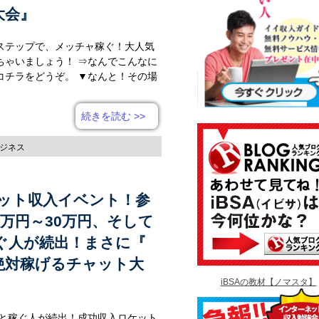
大会』
ステップで、メッチャ稼ぐ！大人気
ちゃいましょう！ ⇒なんでこんなに
コチラをどうぞ。 ▼なんと！その場
続きを読む
>>
ジネス
ット収入イベント！参
数万円～30万円、そして
稼ぐ人が続出！まさに『
絶対稼げるチャット大
iBSAの教材【ノマスタ】
円と稼ぐ人が続出！成功収入ロケット