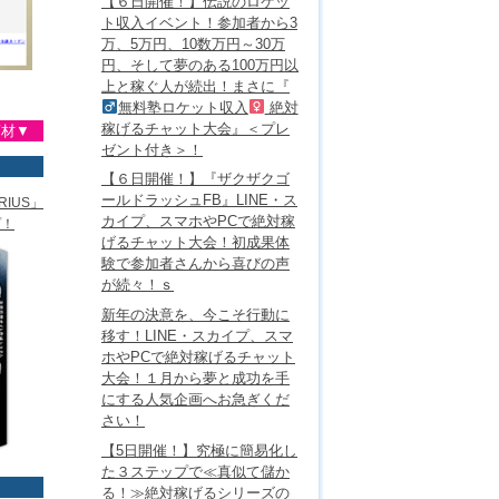
【６日開催！】伝説のロケッ
ト収入イベント！参加者から3
万、5万円、10数万円～30万
円、そして夢のある100万円以
上と稼ぐ人が続出！まさに『
無料塾ロケット収入
絶対
稼げるチャット大会』＜プレ
商材▼
ゼント付き＞！
【６日開催！】『ザクザクゴ
ールドラッシュFB』LINE・ス
IUS」
カイプ、スマホやPCで絶対稼
プ！
げるチャット大会！初成果体
験で参加者さんから喜びの声
が続々！ｓ
新年の決意を、今こそ行動に
移す！LINE・スカイプ、スマ
ホやPCで絶対稼げるチャット
大会！１月から夢と成功を手
にする人気企画へお急ぎくだ
さい！
【5日開催！】究極に簡易化し
た３ステップで≪真似て儲か
る！≫絶対稼げるシリーズの