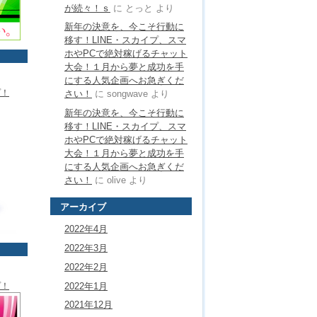
が続々！ｓ
に
とっと
より
新年の決意を、今こそ行動に
移す！LINE・スカイプ、スマ
ホやPCで絶対稼げるチャット
大会！１月から夢と成功を手
にする人気企画へお急ぎくだ
プ！
さい！
に
songwave
より
新年の決意を、今こそ行動に
移す！LINE・スカイプ、スマ
ホやPCで絶対稼げるチャット
大会！１月から夢と成功を手
にする人気企画へお急ぎくだ
さい！
に
olive
より
アーカイブ
2022年4月
2022年3月
2022年2月
2022年1月
プ！
2021年12月