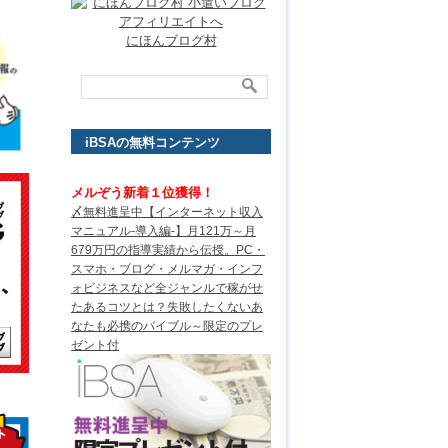
にほんブログ村
iBSAの無料コンテンツ
メルぞう新着１位獲得！
〆無料進呈中【インターネット収入
マニュアル-導入編-】月121万～月
679万円の指導実績から伝授。PC・
スマホ・ブログ・メルマガ・インフ
ォビジネスなど全ジャンルで稼がせ
たあるコツとは？失敗したくないあ
なたも必携のバイブル～限定のプレ
ゼント付