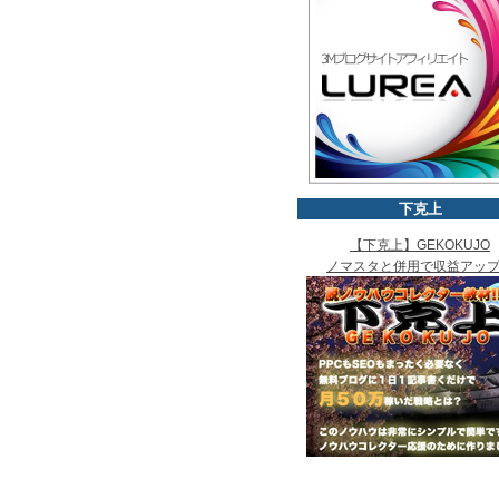
下克上
【下克上】GEKOKUJO
ノマスタと併用で収益アッ