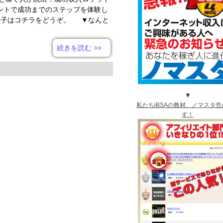
ントで成功までのステップを体験し
様子はコチラをどうぞ。 ▼なんと
続きを読む
>>
▼
私たちiBSAの教材、ノマスタ売
す！