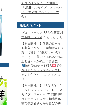
人気イベントついに開催！
『LINE・スカイプ、スマホや
プ！
PCで絶対稼げるチャット大
会』
最近のコメント
プロフィール／iBSA 角谷亮 株
式会社Proceed
に
とっと
より
【６日開催！】伝説のロケッ
ト収入イベント！参加者から3
万、5万円、10数万円～30万
円、そして夢のある100万円以
上と稼ぐ人が続出！まさに『
無料塾ロケット収入
絶対
稼げるチャット大会』＜プレ
ゼント付き＞！
に
とっと
よ
プ！
り
【６日開催！】『ザクザクゴ
ールドラッシュFB』LINE・ス
カイプ、スマホやPCで絶対稼
げるチャット大会！初成果体
験で参加者さんから喜びの声