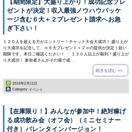
【期間限定】大盛り上がり！成功記念プレ
ゼントが決定！収入最強ノウハウパッケ
ージ含む６大＋２プレゼント請求へお急
ぎ下さい！
１２０人を超える方がエントリー！チャット大会大成功！ 盛り上が
り大成功を記念して、≪６大プレゼント＋２≫の提供が決定！短い
期限です。本日ご確認ください！ １２０人以上が殺到！盛り上が
り大成功！ 参加者さんがその場で成 …
続きを読む
>>
2016年2月11日
Category:
イベント
【在庫限り！】みんなが参加中！絶対稼げ
る成功飲み会（オフ会）（ミニセミナー
付き）バレンタインバージョン！