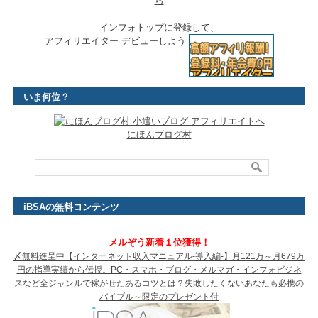
ら
インフォトップに登録して、
アフィリエイター デビューしよう
いま何位？
にほんブログ村
iBSAの無料コンテンツ
メルぞう新着１位獲得！
〆無料進呈中【インターネット収入マニュアル-導入編-】月121万～月679万
円の指導実績から伝授。PC・スマホ・ブログ・メルマガ・インフォビジネ
スなど全ジャンルで稼がせたあるコツとは？失敗したくないあなたも必携の
バイブル～限定のプレゼント付