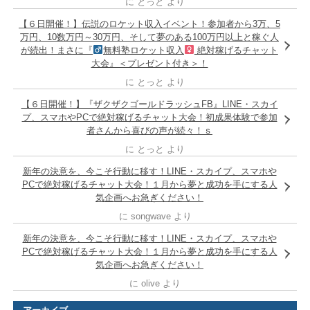
に
とっと
より
【６日開催！】伝説のロケット収入イベント！参加者から3万、5
万円、10数万円～30万円、そして夢のある100万円以上と稼ぐ人
が続出！まさに『
無料塾ロケット収入
絶対稼げるチャット
大会』＜プレゼント付き＞！
に
とっと
より
【６日開催！】『ザクザクゴールドラッシュFB』LINE・スカイ
プ、スマホやPCで絶対稼げるチャット大会！初成果体験で参加
者さんから喜びの声が続々！ｓ
に
とっと
より
新年の決意を、今こそ行動に移す！LINE・スカイプ、スマホや
PCで絶対稼げるチャット大会！１月から夢と成功を手にする人
気企画へお急ぎください！
に
songwave
より
新年の決意を、今こそ行動に移す！LINE・スカイプ、スマホや
PCで絶対稼げるチャット大会！１月から夢と成功を手にする人
気企画へお急ぎください！
に
olive
より