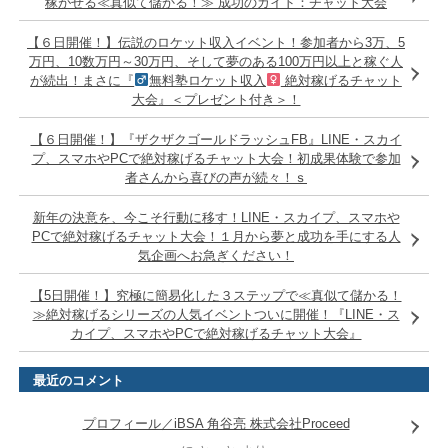
稼がせる≪真似て儲かる！≫ 成功のガイド：チャット大会
【６日開催！】伝説のロケット収入イベント！参加者から3万、5
万円、10数万円～30万円、そして夢のある100万円以上と稼ぐ人
が続出！まさに『
無料塾ロケット収入
絶対稼げるチャット
大会』＜プレゼント付き＞！
【６日開催！】『ザクザクゴールドラッシュFB』LINE・スカイ
プ、スマホやPCで絶対稼げるチャット大会！初成果体験で参加
者さんから喜びの声が続々！ｓ
新年の決意を、今こそ行動に移す！LINE・スカイプ、スマホや
PCで絶対稼げるチャット大会！１月から夢と成功を手にする人
気企画へお急ぎください！
【5日開催！】究極に簡易化した３ステップで≪真似て儲かる！
≫絶対稼げるシリーズの人気イベントついに開催！『LINE・ス
カイプ、スマホやPCで絶対稼げるチャット大会』
最近のコメント
プロフィール／iBSA 角谷亮 株式会社Proceed