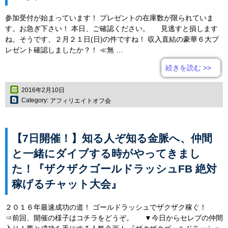
参加受付が始まっています！ プレゼントの在庫数が限られていま
す。お急ぎ下さい！ 本日、ご確認ください。 見逃すと損します
ね。そうです、２月２１日(日)の件ですね！ 収入直結の豪華６大プ
レゼント確認しましたか？！ ≪無 …
続きを読む
>>
2016年2月10日
Category:
アフィリエイトオフ会
【7日開催！】知る人ぞ知る金脈へ、仲間
と一緒にダイブする時がやってきまし
た！『ザクザクゴールドラッシュFB 絶対
稼げるチャット大会』
２０１６年最速成功の道！ ゴールドラッシュでザクザク稼ぐ！
⇒前回、開催の様子はコチラをどうぞ。 ▼今日からセレブの仲間