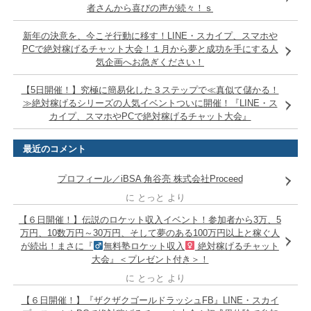
者さんから喜びの声が続々！ｓ
新年の決意を、今こそ行動に移す！LINE・スカイプ、スマホや
PCで絶対稼げるチャット大会！１月から夢と成功を手にする人
気企画へお急ぎください！
【5日開催！】究極に簡易化した３ステップで≪真似て儲かる！
≫絶対稼げるシリーズの人気イベントついに開催！『LINE・ス
カイプ、スマホやPCで絶対稼げるチャット大会』
最近のコメント
プロフィール／iBSA 角谷亮 株式会社Proceed
に
とっと
より
【６日開催！】伝説のロケット収入イベント！参加者から3万、5
万円、10数万円～30万円、そして夢のある100万円以上と稼ぐ人
が続出！まさに『
無料塾ロケット収入
絶対稼げるチャット
大会』＜プレゼント付き＞！
に
とっと
より
【６日開催！】『ザクザクゴールドラッシュFB』LINE・スカイ