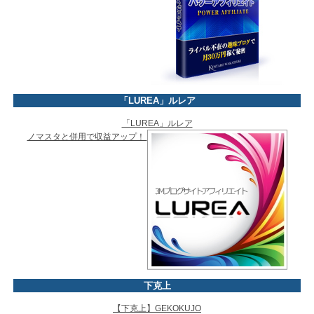
「LUREA」ルレア
「LUREA」ルレア
ノマスタと併用で収益アップ！
下克上
【下克上】GEKOKUJO