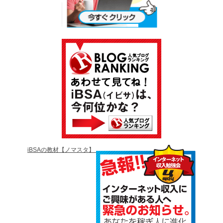
iBSAの教材【ノマスタ】