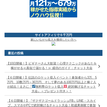
サイトアフィリで５千万円
家にいながら収入を獲得したい方へ
最近の投稿
【10日開催！】ビギナーさん大歓迎！心理テクニックがあなたを
稼がせる≪真似て儲かる！≫ 成功のガイド：チャット大会
【６日開催！】伝説のロケット収入イベント！参加者から3万、5
万円、10数万円～30万円、そして夢のある100万円以上と稼ぐ人
が続出！まさに『
無料塾ロケット収入
絶対稼げるチャット
大会』＜プレゼント付き＞！
【６日開催！】『ザクザクゴールドラッシュFB』LINE・スカイ
プ、スマホやPCで絶対稼げるチャット大会！初成果体験で参加