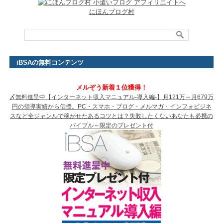
にほんブログ村
iBSAの無料コンテンツ
メルぞう新着１位獲得！
〆無料進呈中【インターネット収入マニュアル-導入編-】月121万～月679万
円の指導実績から伝授。PC・スマホ・ブログ・メルマガ・インフォビジネ
スなど全ジャンルで稼がせたあるコツとは？失敗したくないあなたも必携の
バイブル～限定のプレゼント付